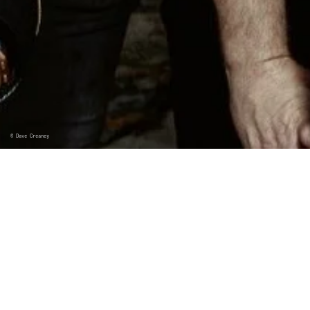
©
Dave Creaney